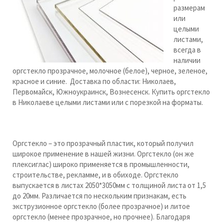
размерам
или
целыми
листами,
всегда в
наличии
оргстекло прозрачное, молочное (белое), черное, зеленое,
красное и синие. Доставка по области: Николаев,
Первомайск, Южноукраинск, Вознесенск. Купить оргстекло
в Николаеве целыми листами или с порезкой на форматы.
Оргстекло – это прозрачный пластик, который получил
широкое применение в нашей жизни. Оргстекло (он же
плексиглас) широко применяется в промышленности,
строительстве, рекламме, и в обиходе. Оргстекло
выпускается в листах 2050*3050мм с толщиной листа от 1,5
до 20мм. Различается по нескольким признакам, есть
экструзионное оргстекло (более прозрачное) и литое
оргстекло (менее прозрачное, но прочнее). Благодаря