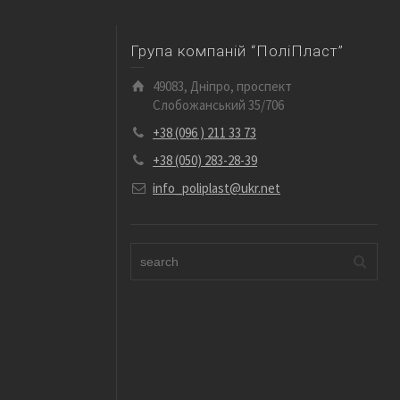
Група компаній “ПоліПласт”
49083, Дніпро, проспект
Слобожанський 35/706
+38 (096 ) 211 33 73
+38 (050) 283-28-39
info_poliplast@ukr.net