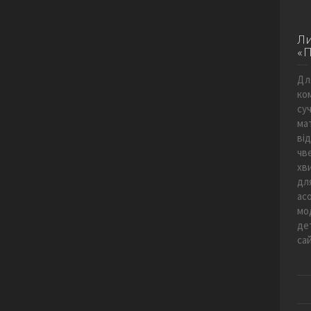
Ли
«
Дл
ко
суч
ма
від
чве
хв
дл
ас
мо
де
са