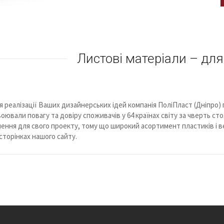
Листові матеріали – для
я реалізації Ваших дизайнерських ідей компанія ПоліПласт (Дніпро) п
воювали повагу та довіру споживачів у 64 країнах світу за чверть ст
шення для свого проекту, тому що широкий асортимент пластиків і
 сторінках нашого сайту.