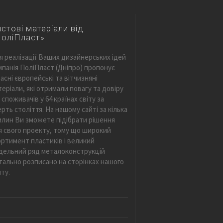
стові матеріали від
ПоліПласт»
я реалізації Ваших дизайнерських ідей
мпанія ПоліПласт (Дніпро) пропонує
асні європейські та вітчизняні
теріали, які отримали повагу та довіру
 споживачів у 64 країнах світу за
рть століття. На нашому сайті за кілька
илин Ви зможете підібрати рішення
я свого проекту, тому що широкий
ортимент пластиків і великий
дельний ряд металоконструкцій
тально розписано на сторінках нашого
йту.